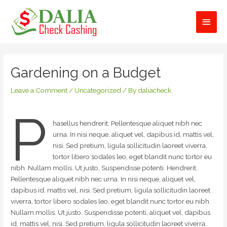
Skip
Main
to
content
Men
Post
navigation
Gardening on a Budget
Leave a Comment
/
Uncategorized
/ By
daliacheck
P
hasellus hendrerit. Pellentesque aliquet nibh nec
urna. In nisi neque, aliquet vel, dapibus id, mattis vel,
nisi. Sed pretium, ligula sollicitudin laoreet viverra,
tortor libero sodales leo, eget blandit nunc tortor eu
nibh. Nullam mollis. Ut justo. Suspendisse potenti. Hendrerit.
Pellentesque aliquet nibh nec urna. In nisi neque, aliquet vel,
dapibus id, mattis vel, nisi. Sed pretium, ligula sollicitudin laoreet
viverra, tortor libero sodales leo, eget blandit nunc tortor eu nibh.
Nullam mollis. Ut justo. Suspendisse potenti, aliquet vel, dapibus
id, mattis vel, nisi. Sed pretium, ligula sollicitudin laoreet viverra,