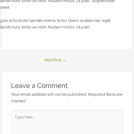
landit nunc tortor eu nibh. Nullam mollis. Ut justo. Suspendisse
otent.
igula sollicitudin laoreet viverra, tortor libero sodales leo, eget
landit nunc tortor eu nibh. Nullam mollis. Ut justo.
Next Post
→
Leave a Comment
Your email address will not be published.
Required fields are
marked
*
Type
here..